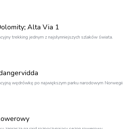
olomity; Alta Via 1
yjny trekking jednym z najsłynniejszych szlaków świata.
dangervidda
kacyjną wędrówkę po największym parku narodowym Norwegii
Rowerowy
sku zaprasza na rajd rozpoczynający sezon rowerowy.