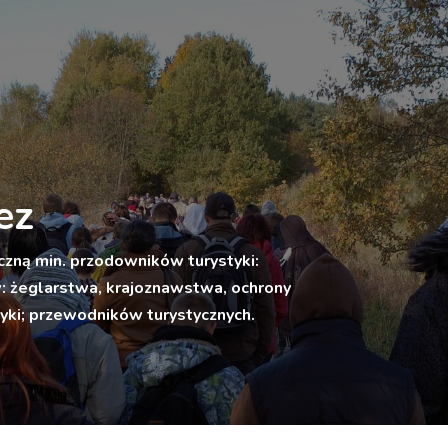
ez
zną min. przodowników turystyki:
ów: żeglarstwa, krajoznawstwa, ochrony
tyki; przewodników turystycznych.