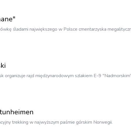
nane"
rówkę śladami największego w Polsce cmentarzyska megalitycz
ki
sk organizuje rajd międzynarodowym szlakiem E-9 "Nadmorskim"
otunheimen
cyjny trekking w najwyższym paśmie górskim Norwegii.