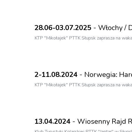
28.06-03.07.2025
- Włochy / D
KTP "Mikołajek" PTTK Słupsk zaprasza na wakac
2-11.08.2024
- Norwegia: Har
KTP "Mikołajek" PTTK Słupsk zaprasza na wa
13.04.2024
- Wiosenny Rajd 
Klub Turystyki Kolarskiej PTTK "Jantar" w Słup