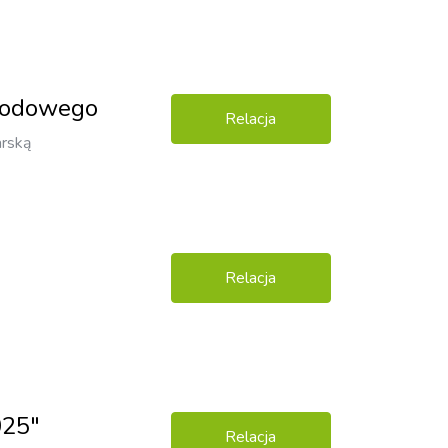
arodowego
Relacja
arską
Relacja
025"
Relacja