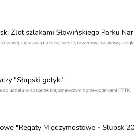
ski Zlot szlakami Słowińskiego Parku N
kowanej zapraszają na trasy: piesze, rowerową, kajakową i żegl
czy "Słupski gotyk"
a do udziału w spacerze krajoznawczym z przewodnikami PTTK.
owe "Regaty Międzymostowe - Słupsk 2