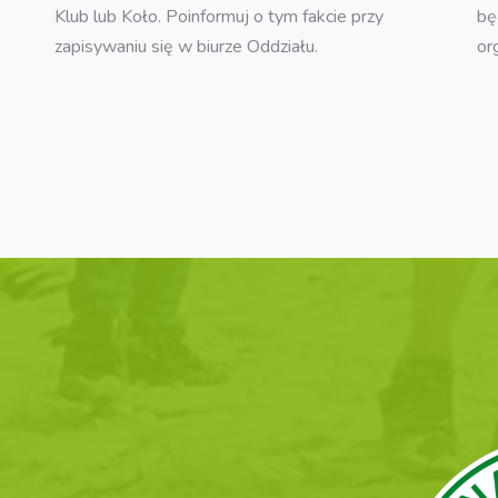
Klub lub Koło. Poinformuj o tym fakcie przy
bę
zapisywaniu się w biurze Oddziału.
or