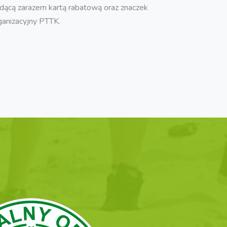
dącą zarazem kartą rabatową oraz znaczek
ganizacyjny PTTK.