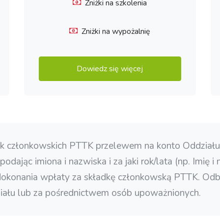
Zniżki na szkolenia
Zniżki na wypożalnię
Dowiedz się więcej
adek członkowskich PTTK przelewem na konto Oddzia
jąc imiona i nazwiska i za jaki rok/lata (np. Imię i
 dokonania wpłaty za składkę członkowską PTTK. Od
ziału lub za pośrednictwem osób upoważnionych.