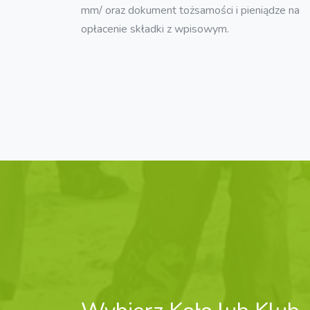
mm/ oraz dokument tożsamości i pieniądze na
opłacenie składki z wpisowym.