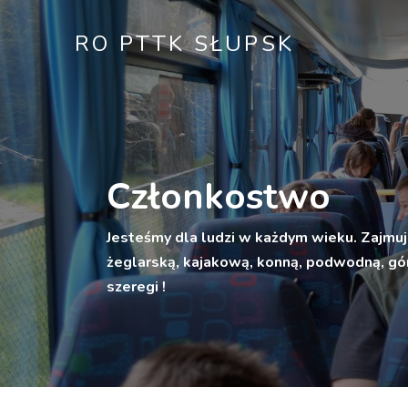
RO PTTK SŁUPSK
Członkostwo
Jesteśmy dla ludzi w każdym wieku. Zajmuj
żeglarską, kajakową, konną, podwodną, gór
szeregi !