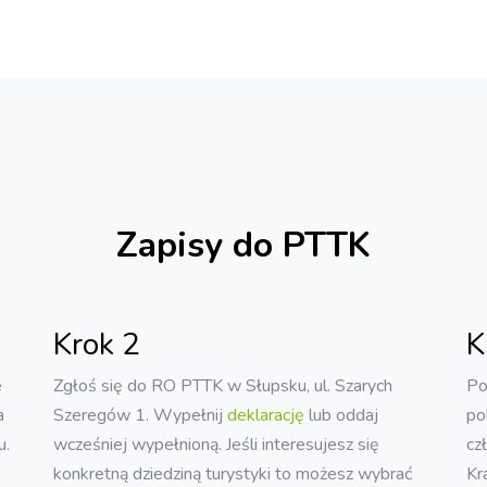
Zapisy do PTTK
Krok 2
K
e
Zgłoś się do RO PTTK w Słupsku, ul. Szarych
Po
a
Szeregów 1. Wypełnij
deklarację
lub oddaj
po
u.
wcześniej wypełnioną. Jeśli interesujesz się
cz
konkretną dziedziną turystyki to możesz wybrać
Kr