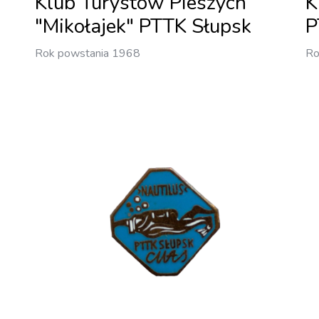
Klub Turystów Pieszych
K
"Mikołajek" PTTK Słupsk
P
Rok powstania 1968
Ro